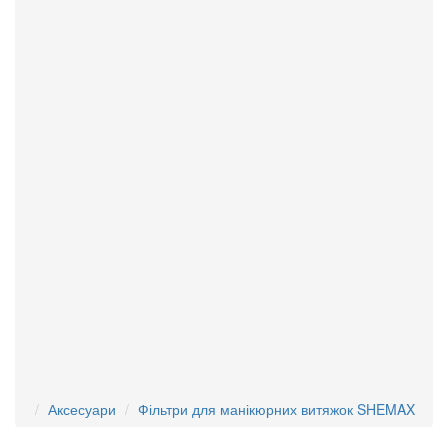
Мерч
Підставка
Решітка
+9
+1
+3
Фільтр
Частина корпусу
+1
Сумісність
Duo Pro
PetitePro
Style Pro
1
3
3
Style V Pro
XS
3
1
Для пристрою
Пилозбірник
5
Тип фільтра
HEPA
5
Розмір
12,5х17 см
18×13 см
24,5х17 см
1
1
1
Аксесуари
Фільтри для манікюрних витяжок SHEMAX