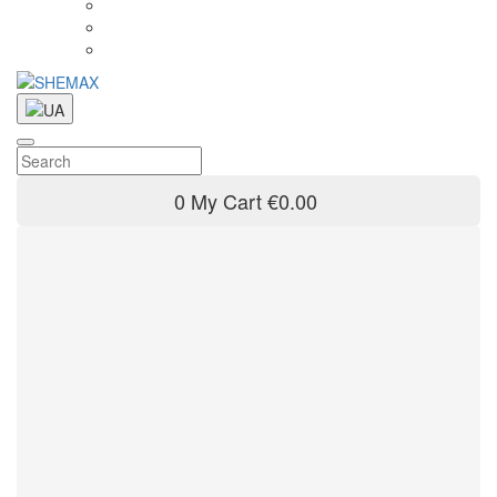
0
My Cart
€0.00
Параметри
Комплект
4
Бренд
SHEMAX
5
Тип аксесуара
Адаптер живлення
Мережевий кабель
+3
+1