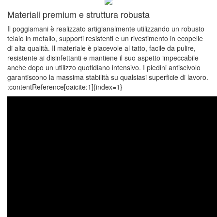
Materiali premium e struttura robusta
Il poggiamani è realizzato artigianalmente utilizzando un robusto
telaio in metallo, supporti resistenti e un rivestimento in ecopelle
di alta qualità. Il materiale è piacevole al tatto, facile da pulire,
resistente ai disinfettanti e mantiene il suo aspetto impeccabile
anche dopo un utilizzo quotidiano intensivo. I piedini antiscivolo
garantiscono la massima stabilità su qualsiasi superficie di lavoro.
:contentReference[oaicite:1]{index=1}